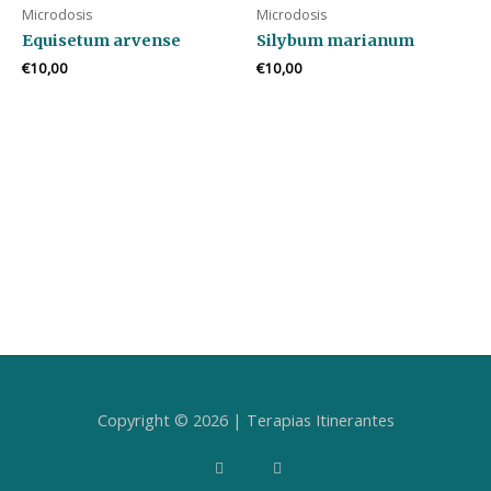
Microdosis
Microdosis
Equisetum arvense
Silybum marianum
€
10,00
€
10,00
Copyright © 2026 | Terapias Itinerantes