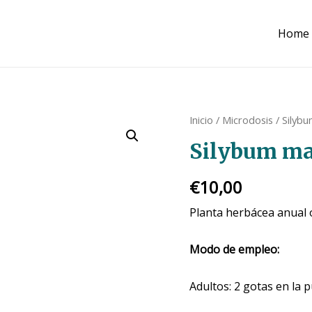
Home
Inicio
/
Microdosis
/ Silyb
Silybum m
€
10,00
Planta herbácea anual o
Modo de empleo:
Adultos: 2 gotas en la p